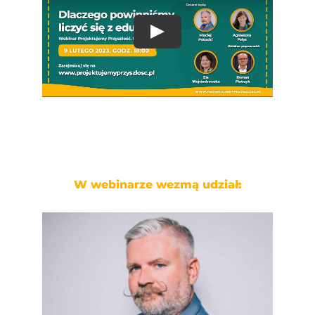
W webinarze wezmą udział: