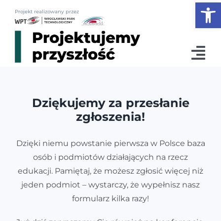
Otwórz
Przejdź
Projekt realizowany przez
do
zawartości
Tog
Nav
News
Dziękujemy za przesłanie
zgłoszenia!
Konferencja 2026
Plan dla edukacji
Dzięki niemu powstanie pierwsza w Polsce baza
osób i podmiotów działających na rzecz
Podcasty
edukacji. Pamiętaj, że możesz zgłosić więcej niż
jeden podmiot – wystarczy, że wypełnisz nasz
Szkoły & biznes
formularz kilka razy!
O nas