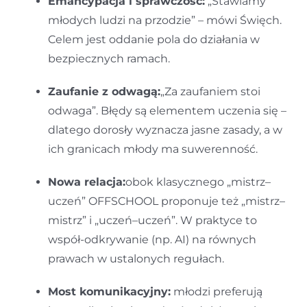
Emancypacja i sprawczość:
„Stawiamy
młodych ludzi na przodzie” – mówi Święch.
Celem jest oddanie pola do działania w
bezpiecznych ramach.
Zaufanie z odwagą:
„Za zaufaniem stoi
odwaga”. Błędy są elementem uczenia się –
dlatego dorosły wyznacza jasne zasady, a w
ich granicach młody ma suwerenność.
Nowa relacja:
obok klasycznego „mistrz–
uczeń” OFFSCHOOL proponuje też „mistrz–
mistrz” i „uczeń–uczeń”. W praktyce to
współ-odkrywanie (np. AI) na równych
prawach w ustalonych regułach.
Most komunikacyjny:
młodzi preferują