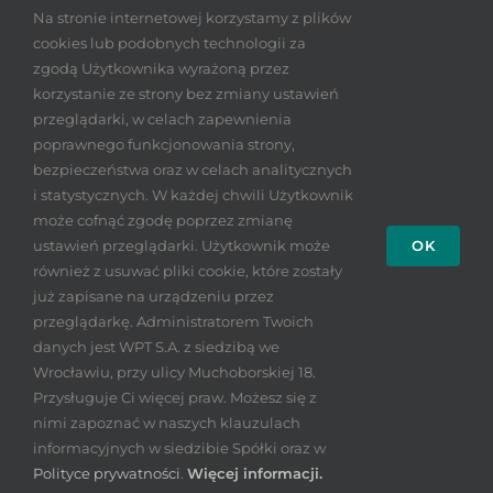
PODCASTY
KONTAKT
Na stronie internetowej korzystamy z plików
cookies lub podobnych technologii za
PLAN DLA EDUKACJI
POLITYKA PRYWATNOŚCI
zgodą Użytkownika wyrażoną przez
korzystanie ze strony bez zmiany ustawień
Bądź na bieżąco
NEWSY
przeglądarki, w celach zapewnienia
poprawnego funkcjonowania strony,
bezpieczeństwa oraz w celach analitycznych
i statystycznych. W każdej chwili Użytkownik
może cofnąć zgodę poprzez zmianę
ustawień przeglądarki. Użytkownik może
OK
również z usuwać pliki cookie, które zostały
już zapisane na urządzeniu przez
© Copyright 2026 |
Wrocławski Park Technologiczny S.A.
| All
przeglądarkę. Administratorem Twoich
Rights Reserved | Projekt i wykonanie
Insight. Komunikujemy.
danych jest WPT S.A. z siedzibą we
Kompleksowo.
Wrocławiu, przy ulicy Muchoborskiej 18.
Przysługuje Ci więcej praw. Możesz się z
nimi zapoznać w naszych klauzulach
informacyjnych w siedzibie Spółki oraz w
Polityce prywatności
.
Więcej informacji.