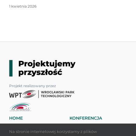
1 kwietnia 2026
Projekt realizowany przez
HOME
KONFERENCJA
PODCASTY
KONTAKT
Na stronie internetowej korzystamy z plików