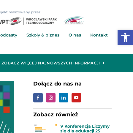
ojekt realizowany przez
Otwórz
odcasty
Szkoły & biznes
O nas
Kontakt
ZOBACZ WIĘCEJ NAJNOWSZYCH INFORMACJI
Dołącz do nas na
Zobacz również
V Konferencja Liczymy
się dla edukacji 25