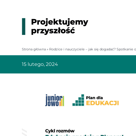
Przejdź
do
zawartości
Strona główna
»
Rodzice i nauczyciele – jak się dogadać? Spotkanie 
15 lutego, 2024