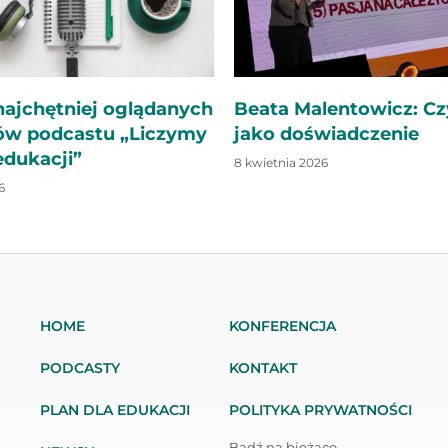
najchętniej oglądanych
Beata Malentowicz: Cz
ów podcastu „Liczymy
jako doświadczenie
 edukacji”
8 kwietnia 2026
6
HOME
KONFERENCJA
PODCASTY
KONTAKT
PLAN DLA EDUKACJI
POLITYKA PRYWATNOŚCI
Bądź na bieżąco