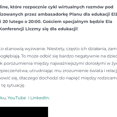
ine, które rozpocznie cykl wirtualnych rozmów pod
izowanych przez ambasadorkę Planu dla edukacji El
 20 lutego o 20:00. Gościem specjalnym będzie Ela
Konferencji Liczmy się dla edukacji!
o stanowią wyzwanie. Niestety, często ich działania, zam
ogłębiają. To może odbić się bardzo negatywnie na dziec
Brak porozumienia między najważniejszymi dorosłymi w ży
pieczeństwa, utrudniając mu zrozumienie świata i relacj
nowić się, dlaczego dochodzi do napięć między rodzicami
tę sytuację.
oku
,
YouTube
i
LinkedIn.