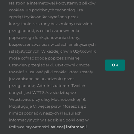
PODCASTY
KONTAKT
Na stronie internetowej korzystamy z plików
cookies lub podobnych technologii za
PLAN DLA EDUKACJI
POLITYKA PRYWATNOŚCI
zgodą Użytkownika wyrażoną przez
korzystanie ze strony bez zmiany ustawień
Bądź na bieżąco
NEWSY
przeglądarki, w celach zapewnienia
poprawnego funkcjonowania strony,
bezpieczeństwa oraz w celach analitycznych
i statystycznych. W każdej chwili Użytkownik
może cofnąć zgodę poprzez zmianę
ustawień przeglądarki. Użytkownik może
OK
również z usuwać pliki cookie, które zostały
już zapisane na urządzeniu przez
© Copyright 2026 |
Wrocławski Park Technologiczny S.A.
| All
przeglądarkę. Administratorem Twoich
Rights Reserved | Projekt i wykonanie
Insight. Komunikujemy.
danych jest WPT S.A. z siedzibą we
Kompleksowo.
Wrocławiu, przy ulicy Muchoborskiej 18.
Przysługuje Ci więcej praw. Możesz się z
nimi zapoznać w naszych klauzulach
informacyjnych w siedzibie Spółki oraz w
Polityce prywatności
.
Więcej informacji.