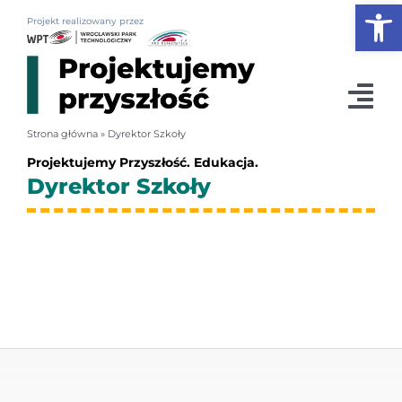
Otwórz
Przejdź
Projekt realizowany przez
do
zawartości
Tog
Strona główna
»
Dyrektor Szkoły
Nav
Projektujemy Przyszłość. Edukacja.
News
Dyrektor Szkoły
Konferencja 2026
Plan dla edukacji
Podcasty
Szkoły & biznes
O nas