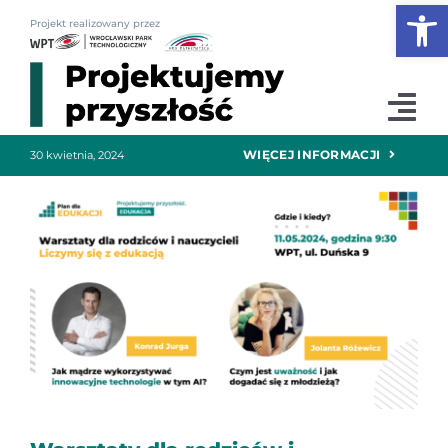
Otwórz
Przejdź
Projekt realizowany przez
do
zawartości
Tog
Nav
WIĘCEJ INFORMACJI
30 kwietnia, 2024
News
Konferencja 2026
Plan dla edukacji
Podcasty
Szkoły & biznes
O nas