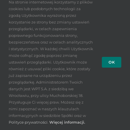
Na stronie internetowej korzystamy z plików
poprawę/podniesienie statusu zawodu
cookies lub podobnych technologii za
nauczyciela. Konieczne są działania w
zgodą Użytkownika wyrażoną przez
korzystanie ze strony bez zmiany ustawień
ramach całego systemu (wymagające
przeglądarki, w celach zapewnienia
zmiany prawa oświatowego), na
poprawnego funkcjonowania strony,
poziomie lokalnym, poszczególnych
bezpieczeństwa oraz w celach analitycznych
szkół, ale również wewnątrz nich.
i statystycznych. W każdej chwili Użytkownik
może cofnąć zgodę poprzez zmianę
Sytuacja zespołów nauczycielskich w
ustawień przeglądarki. Użytkownik może
OK
poszczególnych placówkach jest
również z usuwać pliki cookie, które zostały
zróżnicowana, zależna od wielu
już zapisane na urządzeniu przez
czynników, poczynając od sposobu
przeglądarkę. Administratorem Twoich
pełnienia roli przez dyrektora aż po
danych jest WPT S.A. z siedzibą we
Wrocławiu, przy ulicy Muchoborskiej 18.
dominujące w danej społeczności
Przysługuje Ci więcej praw. Możesz się z
mechanizmy, spośród których chciałbym
nimi zapoznać w naszych klauzulach
wyeksponować dwa: rywalizację i
informacyjnych w siedzibie Spółki oraz w
współpracę. Poświęcił im ostatnio swoją
Polityce prywatności
.
Więcej informacji.
uwagę Bogusław Śliwerski, publikując