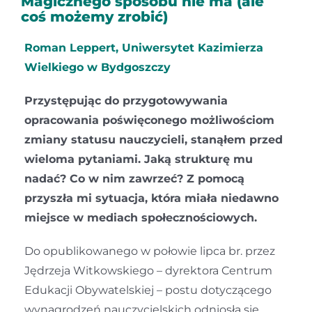
Magicznego sposobu nie ma (ale
coś możemy zrobić)
Kontakt
Roman Leppert, Uniwersytet Kazimierza
Wielkiego w Bydgoszczy
Przystępując do przygotowywania
opracowania poświęconego możliwościom
zmiany statusu nauczycieli, stanąłem przed
wieloma pytaniami. Jaką strukturę mu
nadać? Co w nim zawrzeć? Z pomocą
przyszła mi sytuacja, która miała niedawno
miejsce w mediach społecznościowych.
Do opublikowanego w połowie lipca br. przez
Jędrzeja Witkowskiego – dyrektora Centrum
Edukacji Obywatelskiej – postu dotyczącego
wynagrodzeń nauczycielskich odniosła się