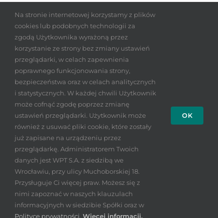
PODCASTY
KONTAKT
Na stronie internetowej korzystamy z plików
cookies lub podobnych technologii za
PLAN DLA EDUKACJI
POLITYKA PRYWATNOŚCI
zgodą Użytkownika wyrażoną przez
korzystanie ze strony bez zmiany ustawień
Bądź na bieżąco
NEWSY
przeglądarki, w celach zapewnienia
poprawnego funkcjonowania strony,
bezpieczeństwa oraz w celach analitycznych
i statystycznych. W każdej chwili Użytkownik
może cofnąć zgodę poprzez zmianę
ustawień przeglądarki. Użytkownik może
OK
również z usuwać pliki cookie, które zostały
już zapisane na urządzeniu przez
© Copyright 2026 |
Wrocławski Park Technologiczny S.A.
| All
przeglądarkę. Administratorem Twoich
Rights Reserved | Projekt i wykonanie
Insight. Komunikujemy.
danych jest WPT S.A. z siedzibą we
Kompleksowo.
Wrocławiu, przy ulicy Muchoborskiej 18.
Przysługuje Ci więcej praw. Możesz się z
nimi zapoznać w naszych klauzulach
informacyjnych w siedzibie Spółki oraz w
Polityce prywatności
.
Więcej informacji.