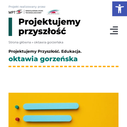
Otwórz
Przejdź
Projekt realizowany przez
do
zawartości
Tog
Strona główna
»
oktawia gorzeńska
Nav
Projektujemy Przyszłość. Edukacja.
News
oktawia gorzeńska
Konferencja 2026
Plan dla edukacji
Podcasty
Szkoły & biznes
O nas