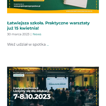
Łatwiejsza szkoła. Praktyczne warsztaty
już 15 kwietnia!
30 marca 2023
|
News
Weź udział w spotka
...